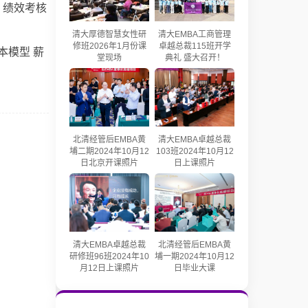
效考核
果确定
清大厚德智慧女性研
清大EMBA工商管理
修班2026年1月份课
卓越总裁115班开学
模型 薪
堂现场
典礼 盛大召开！
北清经管后EMBA黄
清大EMBA卓越总裁
埔二期2024年10月12
103班2024年10月12
日北京开课照片
日上课照片
清大EMBA卓越总裁
北清经管后EMBA黄
研修班96班2024年10
埔一期2024年10月12
月12日上课照片
日毕业大课